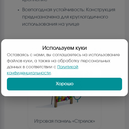
Всепогодная устойчивость: Конструкция
предназначена для круглогодичного
использования на улице
Используем куки
ПОХОЖИЕ ТОВАРЫ:
Оставаясь с нами, вы соглашаетесь на использование
файлов куки, а также на обработку персональных
данных в соответствии с
Политикой
конфиденциальности
.
Хорошо
Игровая панель «Стрелок»