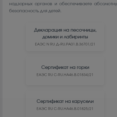
надзорных органов и обеспечиваете абсолютн
безопасность для детей.
ЕАЭС
Декларация на песочницы,
домики и лабиринты
ЕАЭС N RU Д-RU.РА01.В.36701/21
ЕАЭС
Сертификат на горки
ЕАЭС RU С-RU.НА46.В.01834/21
ЕАЭС
Сертификат на карусели
ЕАЭС RU С-RU.НА46.В.01825/21