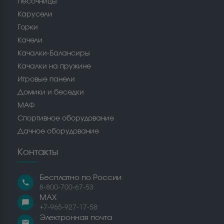
Песочницы
Карусели
Горки
Качели
Качалки-Балансиры
Качалки на пружине
Игровые панели
Домики и беседки
МАФ
Спортивное оборудование
Дачное оборудование
Контакты
Бесплатно по России
call
8-800-700-67-53
MAX
chat_bubble
+7-965-927-17-58
Электронная почта
email