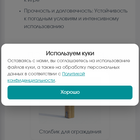
Прочность и долговечность: Устойчивость
к погодным условиям и интенсивному
использованию
Используем куки
ПОХОЖИЕ ТОВАРЫ:
Оставаясь с нами, вы соглашаетесь на использование
файлов куки, а также на обработку персональных
данных в соответствии с
Политикой
конфиденциальности
.
Хорошо
Столбик для ограждения