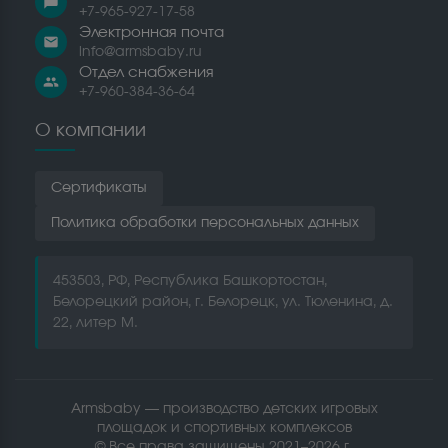
chat_bubble
+7-965-927-17-58
Электронная почта
email
info@armsbaby.ru
Отдел снабжения
people
+7-960-384-36-64
О компании
Сертификаты
Политика обработки персональных данных
453503, РФ, Республика Башкортостан,
Белорецкий район, г. Белорецк, ул. Тюленина, д.
22, литер М.
Armsbaby — производство детских игровых
площадок и спортивных комплексов
© Все права защищены 2021–2026 г.