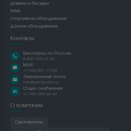
Домики и беседки
МАФ
Спортивное оборудование
Дачное оборудование
Контакты
Бесплатно по России
call
8-800-700-67-53
MAX
chat_bubble
+7-965-927-17-58
Электронная почта
email
info@armsbaby.ru
Отдел снабжения
people
+7-960-384-36-64
О компании
Сертификаты