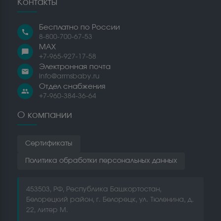
Контакты
Бесплатно по России
call
8-800-700-67-53
MAX
chat_bubble
+7-965-927-17-58
Электронная почта
email
info@armsbaby.ru
Отдел снабжения
people
+7-960-384-36-64
О компании
Сертификаты
Политика обработки персональных данных
453503, РФ, Республика Башкортостан,
Белорецкий район, г. Белорецк, ул. Тюленина, д.
22, литер М.