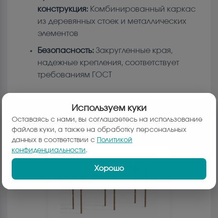
конструкция:
Комбинированный каркас
из деревянных стоек и металлических
элементов
Безопасность:
Закругленные края,
надежные крепления, соответствует
требованиям ГОСТ
Используем куки
ПОХОЖИЕ ТОВАРЫ:
Оставаясь с нами, вы соглашаетесь на использование
файлов куки, а также на обработку персональных
данных в соответствии с
Политикой
конфиденциальности
.
Хорошо