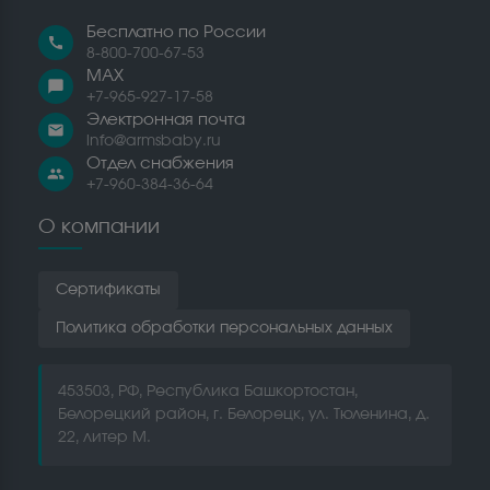
Бесплатно по России
call
8-800-700-67-53
MAX
chat_bubble
+7-965-927-17-58
Электронная почта
email
info@armsbaby.ru
Отдел снабжения
people
+7-960-384-36-64
О компании
Сертификаты
Политика обработки персональных данных
453503, РФ, Республика Башкортостан,
Белорецкий район, г. Белорецк, ул. Тюленина, д.
22, литер М.