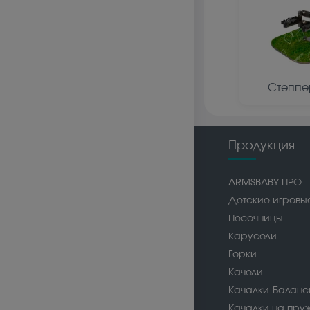
Степпе
Продукция
ARMSBABY ПРО
Детские игровы
Песочницы
Карусели
Горки
Качели
Качалки-Балан
Качалки на пру