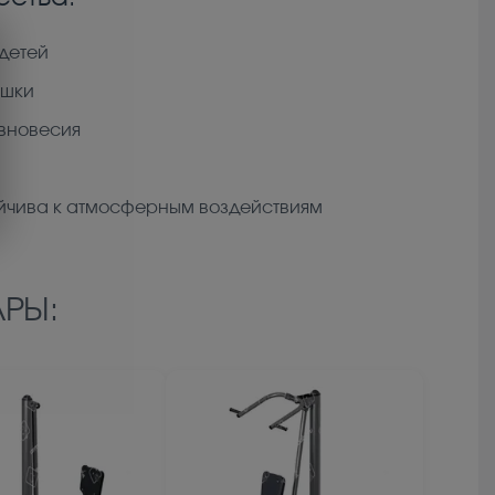
детей
ушки
вновесия
йчива к атмосферным воздействиям
РЫ: