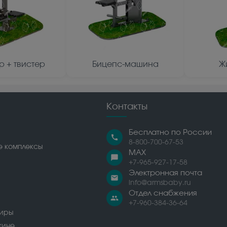
р + твистер
Бицепс-машина
Ж
Контакты
Бесплатно по России
call
8-800-700-67-53
е комплексы
MAX
chat_bubble
+7-965-927-17-58
Электронная почта
email
info@armsbaby.ru
Отдел снабжения
people
+7-960-384-36-64
сиры
жине