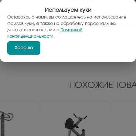
Используем куки
я конструкция:
Возможность одновременной игры трех 
Оставаясь с нами, вы соглашаетесь на использование
файлов куки, а также на обработку персональных
сность:
Пластиковые диски вращения и защитные загл
данных в соответствии с
Политикой
ающий эффект:
Тренировка координации и чувства ра
конфиденциальности
.
сть:
Допустимая нагрузка 150 кг
Хорошо
ечность:
Порошковая термоотверждаемая краска усто
ПОХОЖИЕ ТОВА