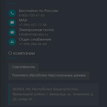
Бесплатно по России
call
8-800-700-67-53
MAX
chat_bubble
+7-965-927-17-58
Электронная почта
email
info@armsbaby.ru
Отдел снабжения
people
+7-960-384-36-64
О компании
Сертификаты
Политика обработки персональных данных
453503, РФ, Республика Башкортостан,
Белорецкий район, г. Белорецк, ул. Тюленина, д.
22, литер М.