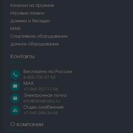
Качалки на пружине
Игровые панели
Домики и беседки
МАФ
Спортивное оборудование
Дачное оборудование
Контакты
Бесплатно по России
call
8-800-700-67-53
MAX
chat_bubble
+7-965-927-17-58
Электронная почта
email
info@armsbaby.ru
Отдел снабжения
people
+7-960-384-36-64
О компании