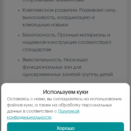
Комплексное развитие: Развивает силу,
выносливость, координацию и
командные навыки
Безопасность: Прочные материалы и
надежная конструкция соответствуют
стандартам
Вместительность: Несколько
функциональных зон для
одновременных занятий группы детей
Долговечность: Устойчивость к
интенсивной эксплуатации и любым
Используем куки
погодным условиям
Оставаясь с нами, вы соглашаетесь на использование
файлов куки, а также на обработку персональных
данных в соответствии с
Политикой
конфиденциальности
.
ПОХОЖИЕ ТОВАРЫ:
Хорошо