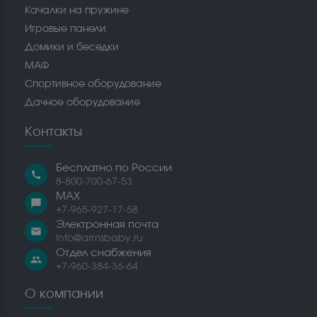
Качалки на пружине
Игровые панели
Домики и беседки
МАФ
Спортивное оборудование
Дачное оборудование
Контакты
Бесплатно по России
call
8-800-700-67-53
MAX
chat_bubble
+7-965-927-17-58
Электронная почта
email
info@armsbaby.ru
Отдел снабжения
people
+7-960-384-36-64
О компании