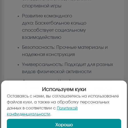
спортивной игры
Развитие командного
духа: Баскетбольное кольцо
способствует социальному
взаимодействию
Безопасность: Прочные материалы и
надежная конструкция
Универсальность: Подходит для разных
видов физической активности
Долговечность: Устойчивость к
интенсивной эксплуатации и погодным
Используем куки
условиям
Оставаясь с нами, вы соглашаетесь на использование
файлов куки, а также на обработку персональных
данных в соответствии с
Политикой
конфиденциальности
.
ПОХОЖИЕ ТОВАРЫ:
Хорошо