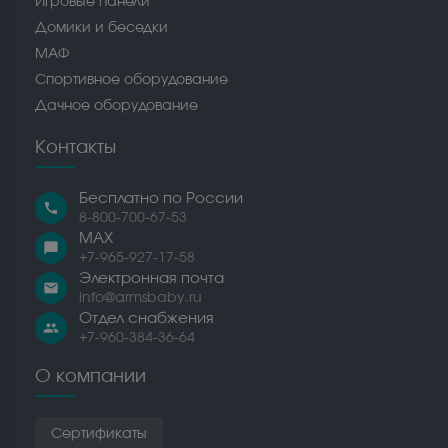
Игровые панели
Домики и беседки
МАФ
Спортивное оборудование
Дачное оборудование
Контакты
Бесплатно по России
call
8-800-700-67-53
MAX
chat_bubble
+7-965-927-17-58
Электронная почта
email
info@armsbaby.ru
Отдел снабжения
people
+7-960-384-36-64
О компании
Сертификаты