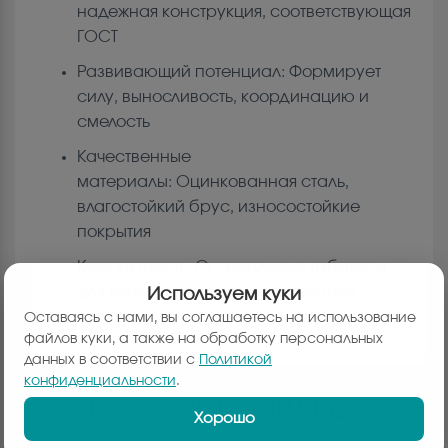
надежная конструкция, соответствующая
ГОСТ
Развивающий потенциал: Формирует
силу, выносливость, координацию и
смелость
Качественные
материалы: Оцинкованная сталь,
влагостойкий брус, износостойкие
покрытия
Компактность: Оптимальные габариты
для размещения на ограниченной
Используем куки
площади
Оставаясь с нами, вы соглашаетесь на использование
файлов куки, а также на обработку персональных
данных в соответствии с
Политикой
конфиденциальности
.
ПОХОЖИЕ ТОВАРЫ:
Хорошо