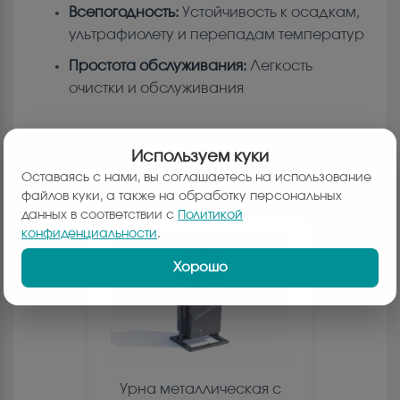
Всепогодность:
Устойчивость к осадкам,
ультрафиолету и перепадам температур
Простота обслуживания:
Легкость
очистки и обслуживания
Используем куки
ПОХОЖИЕ ТОВАРЫ:
Оставаясь с нами, вы соглашаетесь на использование
файлов куки, а также на обработку персональных
данных в соответствии с
Политикой
конфиденциальности
.
Хорошо
Урна металлическая с