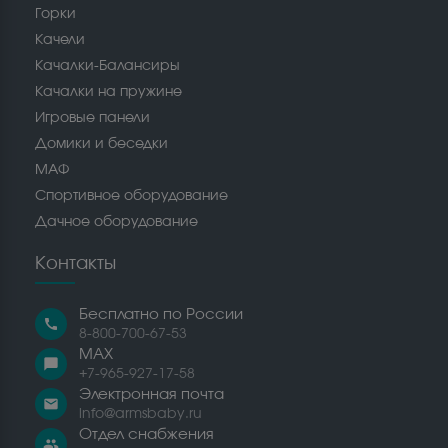
Горки
Качели
Качалки-Балансиры
Качалки на пружине
Игровые панели
Домики и беседки
МАФ
Спортивное оборудование
Дачное оборудование
Контакты
Бесплатно по России
call
8-800-700-67-53
MAX
chat_bubble
+7-965-927-17-58
Электронная почта
email
info@armsbaby.ru
Отдел снабжения
people