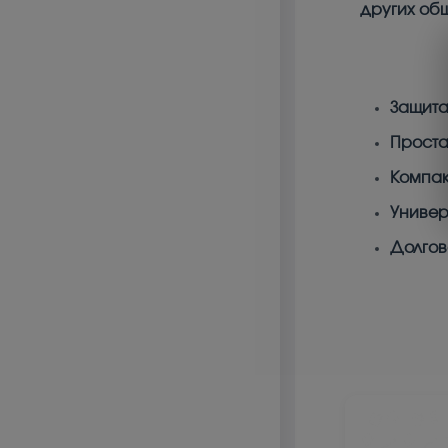
других об
Защита
Проста
Компак
Универ
Долгов