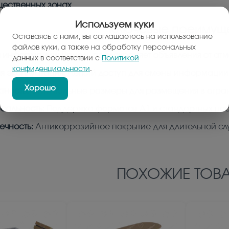
щественных зонах
.
Используем куки
Ключевые преимуще
Оставаясь с нами, вы соглашаетесь на использование
файлов куки, а также на обработку персональных
 информации:
Панель предохраняет объявления от ат
данных в соответствии с
Политикой
конфиденциальности
.
я эксплуатация:
Легкий доступ для смены информации
Хорошо
тность:
Оптимальные размеры для размещения в огра
сальность:
Поддержка форматов А1 и стандартных по
ечность:
Антикоррозийное покрытие для длительной сл
ПОХОЖИЕ ТОВА