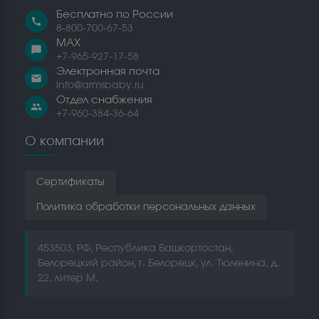
Бесплатно по России
call
8-800-700-67-53
MAX
chat_bubble
+7-965-927-17-58
Электронная почта
email
info@armsbaby.ru
Отдел снабжения
people
+7-960-384-36-64
О компании
Сертификаты
Политика обработки персональных данных
453503, РФ, Республика Башкортостан,
Белорецкий район, г. Белорецк, ул. Тюленина, д.
22, литер М.