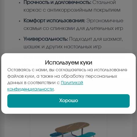
Прочность и долговечность:
Стальной
каркас с антикоррозийным покрытием
Комфорт использования:
Эргономичные
скамьи со спинками для длительных игр
Универсальность:
Подходит для шахмат,
шашек и других настольных игр
Всепогодное исполнение:
Устойчивость к
Используем куки
атмосферным воздействиям
Оставаясь с нами, вы соглашаетесь на использование
файлов куки, а также на обработку персональных
данных в соответствии с
Политикой
конфиденциальности
.
ПОХОЖИЕ ТОВАРЫ:
Хорошо