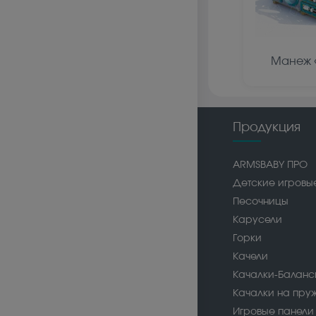
Манеж 
Продукция
ARMSBABY ПРО
Детские игровы
Песочницы
Карусели
Горки
Качели
Качалки-Балан
Качалки на пру
Игровые панели