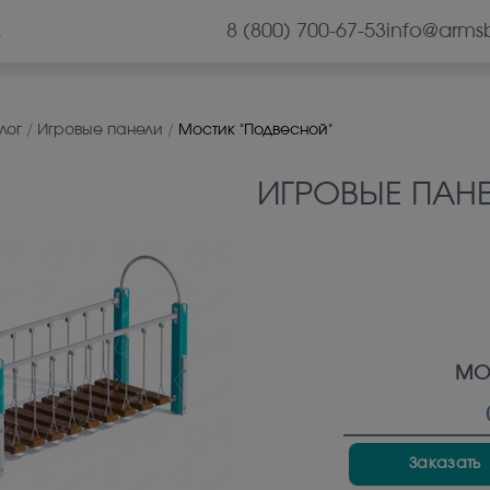
8 (800) 700-67-53
info@arms
А
лог
/
Игровые панели
/
Мостик "Подвесной"
ИГРОВЫЕ ПАН
МО
Заказать