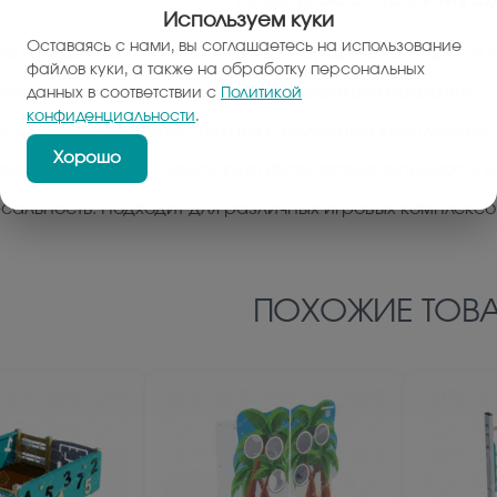
Используем куки
Оставаясь с нами, вы соглашаетесь на использование
ие координации: Тренирует вестибулярный аппарат и 
файлов куки, а также на обработку персональных
сность: Прочные перила и антискользящее покрытие
данных в соответствии с
Политикой
конфиденциальности
.
сть: Стабильная конструкция с надежным креплением
Хорошо
ающий элемент: Стимулирует физическую активность и
сальность: Подходит для различных игровых комплексо
ПОХОЖИЕ ТОВА