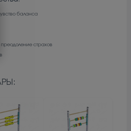
чувство баланса
 преодоление страхов
в
РЫ: