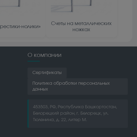
Счеты на металлических
Крестики-нолики»
ножках
О компании
Сертификаты
Политика обработки персональных
данных
453503, РФ, Республика Башкортостан,
Белорецкий район, г. Белорецк, ул.
Тюленина, д. 22, литер М.