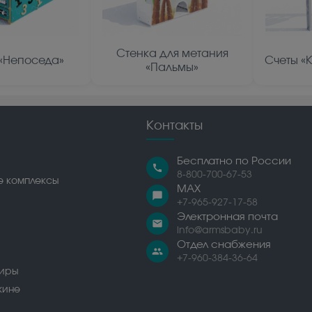
Стенка для метания
«Непоседа»
Счеты «
«Пальмы»
Контакты
Бесплатно по России
call
8-800-700-67-53
е комплексы
MAX
chat_bubble
+7-965-927-17-58
Электронная почта
email
info@armsbaby.ru
Отдел снабжения
people
+7-960-384-36-64
сиры
жине