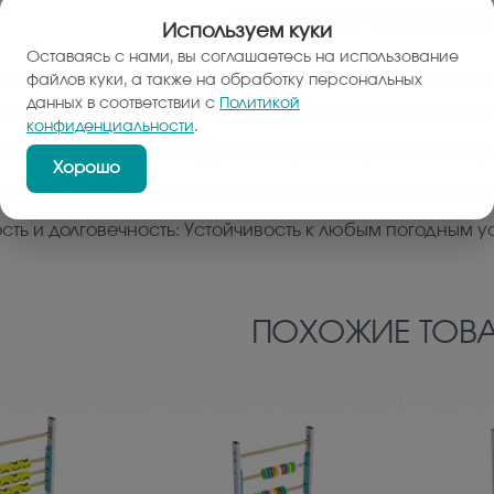
Ключевые преимуще
Используем куки
Оставаясь с нами, вы соглашаетесь на использование
ие координации: Тренирует меткость, глазомер и мотор
файлов куки, а также на обработку персональных
данных в соответствии с
Политикой
ская активность: Стимулирует подвижные игры на све
конфиденциальности
.
сная конструкция: Закругленные углы и прочные мате
Хорошо
дизайн: Красочные мишени в виде пальм привлекают 
сть и долговечность: Устойчивость к любым погодным у
ПОХОЖИЕ ТОВА