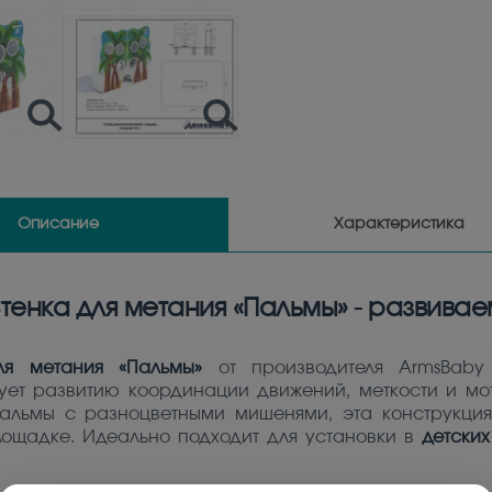
Описание
Характеристика
тенка для метания «Пальмы» - развива
ля метания «Пальмы»
от производителя ArmsBaby 
ует развитию координации движений, меткости и мот
альмы с разноцветными мишенями, эта конструкци
лощадке. Идеально подходит для установки в
детских