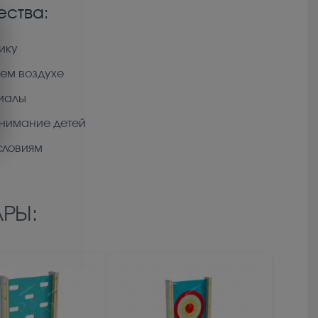
ства:
ику
жем воздухе
риалы
внимание детей
словиям
РЫ: