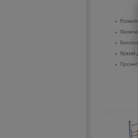
Развит
Физиче
Безопа
Яркий 
Прочно