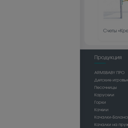
Счеты «Кр
Продукция
ARMSBABY ПРО
Детские игровы
Песочницы
Карусели
Горки
Качели
Качалки-Балан
Качалки на пру