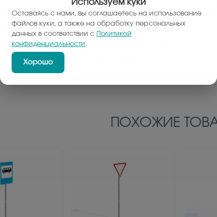
Используем куки
тствие ГОСТ: Полное соответствие требованиям ТР ЕАЭ
Оставаясь с нами, вы соглашаетесь на использование
файлов куки, а также на обработку персональных
я видимость: Световозвращающая поверхность для лу
данных в соответствии с
Политикой
ечность: Антикоррозийная защита и устойчивость к по
конфиденциальности
.
сть: Оцинкованная основа с двойной отбортовкой
Хорошо
та монтажа: Универсальное крепление для различных
ПОХОЖИЕ ТОВА