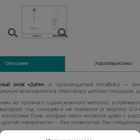
Описание
Характеристика
ный знак «Дети»
от производителя ArmsBaby — это
еально вписывается в атмосферу детских площадок, д
лнен из прочного оцинкованного металла, устойчиво
выгорает под солнцем и не ломается от мороза. Его п
контурами букв, которые легко читаются даже с расст
 другой поверхности — без сложностей, без специальн
преимущества: