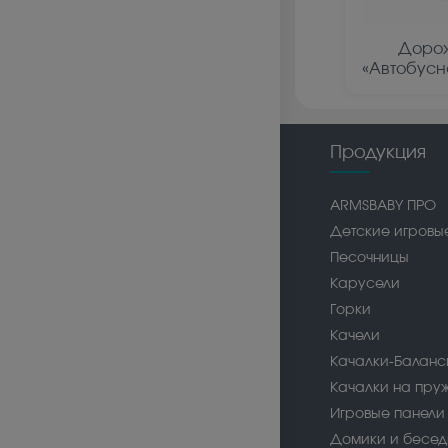
Дорож
«Автобусн
Продукция
ARMSBABY ПРО
Детские игровы
Песочницы
Карусели
Горки
Качели
Качалки-Балан
Качалки на пру
Игровые панели
Домики и бесед