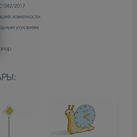
С 042/2017
чшей заметности
годным условиям
 опор
РЫ: