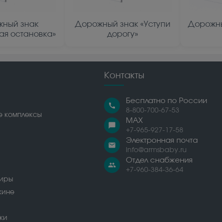
ный знак
Дорожный знак «Уступи
Дорожны
ая остановка»
дорогу»
Контакты
Бесплатно по России
call
8-800-700-67-53
е комплексы
MAX
chat_bubble
+7-965-927-17-58
Электронная почта
email
info@armsbaby.ru
Отдел снабжения
people
+7-960-384-36-64
сиры
жине
ки