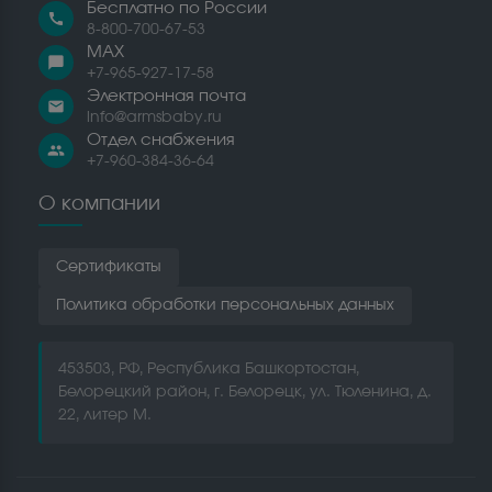
Бесплатно по России
call
8-800-700-67-53
MAX
chat_bubble
+7-965-927-17-58
Электронная почта
email
info@armsbaby.ru
Отдел снабжения
people
+7-960-384-36-64
О компании
Сертификаты
Политика обработки персональных данных
453503, РФ, Республика Башкортостан,
Белорецкий район, г. Белорецк, ул. Тюленина, д.
22, литер М.