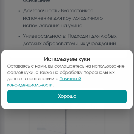
основание
Долговечность: Влагостойкое
исполнение для круглогодичного
использования на улице
Универсальность: Подходит для любых
детских образовательных учреждений
Используем куки
Оставаясь с нами, вы соглашаетесь на использование
ПОХОЖИЕ ТОВАРЫ:
файлов куки, а также на обработку персональных
данных в соответствии с
Политикой
конфиденциальности
.
Хорошо