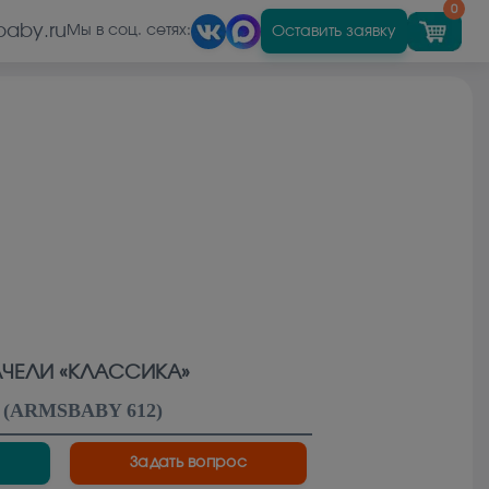
0
baby.ru
Оставить заявку
Мы в соц. сетях:
АЧЕЛИ «КЛАССИКА»
(
ARMSBABY 612
)
Задать вопрос