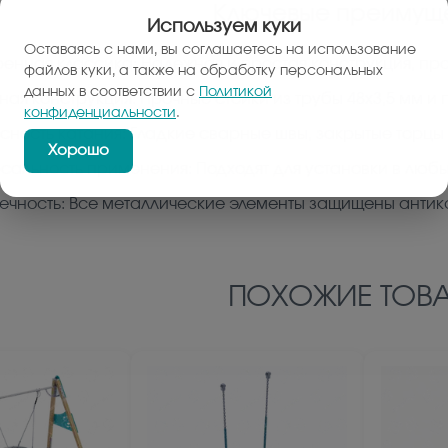
Ключевые преимуще
Используем куки
Оставаясь с нами, вы соглашаетесь на использование
енная классика: Надежная и простая конструкция, п
файлов куки, а также на обработку персональных
данных в соответствии с
Политикой
ная конструкция: Прочные стойки из трубы 48х3,5 мм и
конфиденциальности
.
сность катания: Гладкие сварные швы, закрытые торцы
Хорошо
сальность применения: Подходят для установки в люб
ечность: Все металлические элементы защищены анти
ПОХОЖИЕ ТОВА