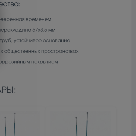
ства:
роверенная временем
 перекладина 57х3,5 мм
 труб, устойчивое основание
ых общественных пространствах
коррозийным покрытием
РЫ: