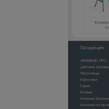
Качели
г
Продукция
ARMSBABY ПРО
Детские игровы
Песочницы
Карусели
Горки
Качели
Качалки-Балан
Качалки на пру