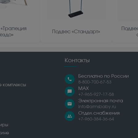
 «Трапеция
Подве
Подвес «Стандарт»
нездо»
Контакты
Бесплатно по России
call
8-800-700-67-53
е комплексы
MAX
chat_bubble
+7-965-927-17-58
Электронная почта
email
info@armsbaby.ru
Отдел снабжения
people
+7-960-384-36-64
сиры
жине