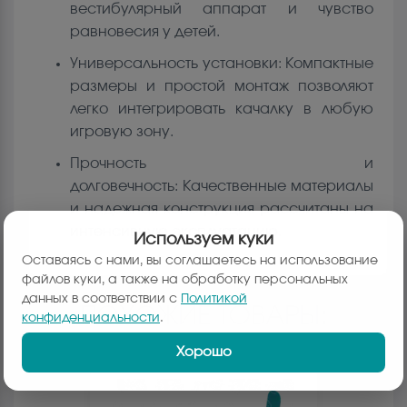
вестибулярный аппарат и чувство
равновесия у детей.
Универсальность установки: Компактные
размеры и простой монтаж позволяют
легко интегрировать качалку в любую
игровую зону.
Прочность и
долговечность: Качественные материалы
и надежная конструкция рассчитаны на
интенсивную эксплуатацию.
Используем куки
Оставаясь с нами, вы соглашаетесь на использование
файлов куки, а также на обработку персональных
данных в соответствии с
Политикой
ПОХОЖИЕ ТОВАРЫ:
конфиденциальности
.
Хорошо