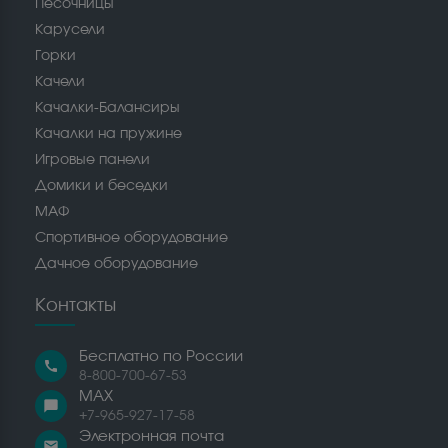
Песочницы
Карусели
Горки
Качели
Качалки-Балансиры
Качалки на пружине
Игровые панели
Домики и беседки
МАФ
Спортивное оборудование
Дачное оборудование
Контакты
Бесплатно по России
call
8-800-700-67-53
MAX
chat_bubble
+7-965-927-17-58
Электронная почта
email