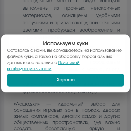
посадочные места в виде лошадок
выполнены из прочных, нетоксичных
материалов, оснащены удобными
поручнями и привлекают детей сочными
цветами, пробуждая воображение и
игровой интерес.
Используем куки
Всепогодная надёжность: Все
Оставаясь с нами, вы соглашаетесь на использование
металлические элементы обработаны
файлов куки, а также на обработку персональных
антикоррозийным порошковым
данных в соответствии с
Политикой
конфиденциальности
.
покрытием, устойчивым к дождю, снегу,
солнцу и перепадам температур —
Хорошо
качалка сохраняет свой внешний вид и
функциональность круглый год.
«Лошадки» — идеальный выбор для
оснащения игровых зон в парках, дворах
жилых комплексов, детских садах и других
общественных пространствах, где важно
создать безопасную, яркую и