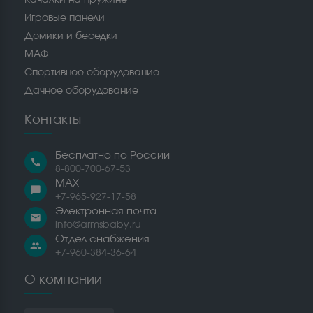
Игровые панели
Домики и беседки
МАФ
Спортивное оборудование
Дачное оборудование
Контакты
Бесплатно по России
call
8-800-700-67-53
MAX
chat_bubble
+7-965-927-17-58
Электронная почта
email
info@armsbaby.ru
Отдел снабжения
people
+7-960-384-36-64
О компании