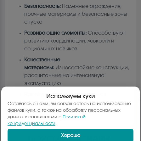
Безопасность:
Надежные ограждения,
прочные материалы и безопасные зоны
спуска
Развивающие элементы:
Способствуют
развитию координации, ловкости и
социальных навыков
Качественные
материалы:
Износостойкие конструкции,
рассчитанные на интенсивную
эксплуатацию
Яркий дизайн:
Привлекательное
Используем куки
цветовое решение, стимулирующее
Оставаясь с нами, вы соглашаетесь на использование
игровую активность
файлов куки, а также на обработку персональных
данных в соответствии с
Политикой
конфиденциальности
.
Хорошо
ПОХОЖИЕ ТОВАРЫ: