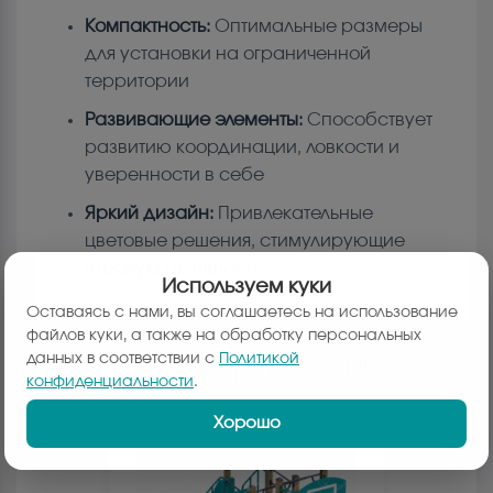
Компактность:
Оптимальные размеры
для установки на ограниченной
территории
Развивающие элементы:
Способствует
развитию координации, ловкости и
уверенности в себе
Яркий дизайн:
Привлекательные
цветовые решения, стимулирующие
игровую активность
Используем куки
Оставаясь с нами, вы соглашаетесь на использование
файлов куки, а также на обработку персональных
данных в соответствии с
Политикой
ПОХОЖИЕ ТОВАРЫ:
конфиденциальности
.
Хорошо