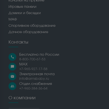
Качалки на пружине
Игровые панели
Домики и беседки
МАФ
Спортивное оборудование
Дачное оборудование
Контакты
Бесплатно по России
call
8-800-700-67-53
MAX
chat_bubble
+7-965-927-17-58
Электронная почта
email
info@armsbaby.ru
Отдел снабжения
people
+7-960-384-36-64
О компании