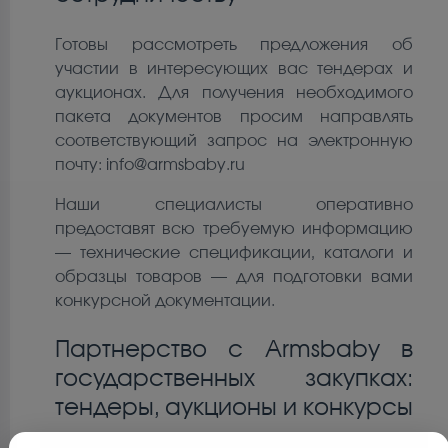
Готовы рассмотреть предложения об
участии в интересующих вас тендерах и
аукционах. Для получения необходимого
пакета документов просим направлять
соответствующий запрос на электронную
почту:
info@armsbaby.ru
Наши специалисты оперативно
предоставят всю требуемую информацию
— технические спецификации, каталоги и
образцы товаров — для подготовки вами
конкурсной документации.
Партнерство с Armsbaby в
государственных закупках:
тендеры, аукционы и конкурсы