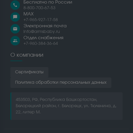
Бесплатно по России
call
8-800-700-67-53
MAX
chat_bubble
+7-965-927-17-58
Электронная почта
email
info@armsbaby.ru
Отдел снабжения
people
+7-960-384-36-64
О компании
Сертификаты
Политика обработки персональных данных
453503, РФ, Республика Башкортостан,
Белорецкий район, г. Белорецк, ул. Тюленина, д.
22, литер М.