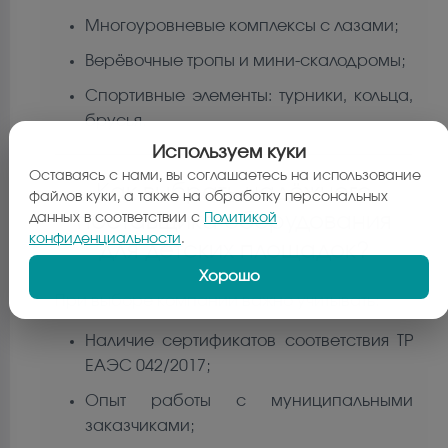
Многоуровневые комплексы с лазами;
Верёвочные тропы и мини-скалодромы;
Спортивные элементы: турники, кольца,
брусья.
Используем куки
Оставаясь с нами, вы соглашаетесь на использование
Как выбрать надёжного
файлов куки, а также на обработку персональных
данных в соответствии с
Политикой
поставщика оборудования
конфиденциальности
.
для детских площадок?
Хорошо
При выборе компании важно учитывать:
Наличие сертификатов соответствия ТР
ЕАЭС 042/2017;
Опыт работы с муниципальными
заказчиками;