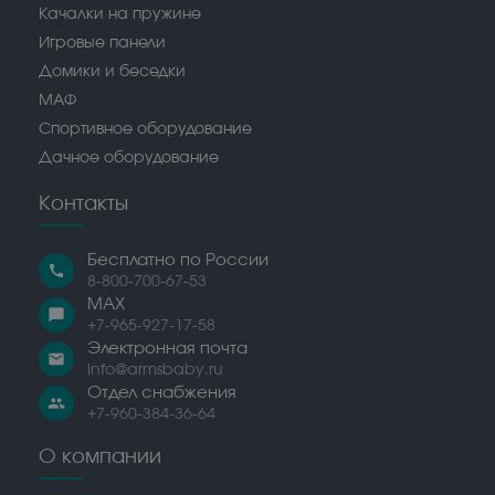
Качалки на пружине
Игровые панели
Домики и беседки
МАФ
Спортивное оборудование
Дачное оборудование
Контакты
Бесплатно по России
call
8-800-700-67-53
MAX
chat_bubble
+7-965-927-17-58
Электронная почта
email
info@armsbaby.ru
Отдел снабжения
people
+7-960-384-36-64
О компании