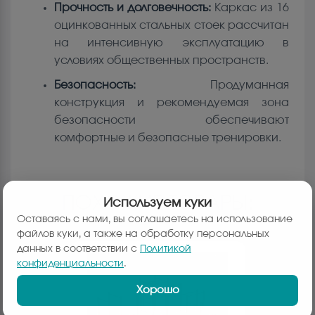
Прочность и долговечность:
Каркас из 16
оцинкованных стальных стоек рассчитан
на интенсивную эксплуатацию в
условиях общественных пространств.
Безопасность:
Продуманная
конструкция и рекомендуемая зона
безопасности обеспечивают
комфортные и безопасные тренировки.
ПОХОЖИЕ ТОВАРЫ:
Используем куки
Оставаясь с нами, вы соглашаетесь на использование
файлов куки, а также на обработку персональных
данных в соответствии с
Политикой
конфиденциальности
.
Хорошо