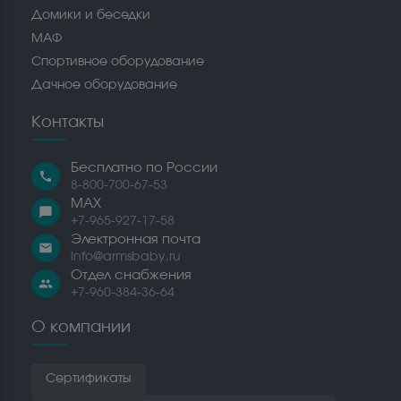
Домики и беседки
МАФ
Спортивное оборудование
Дачное оборудование
Контакты
Бесплатно по России
call
8-800-700-67-53
MAX
chat_bubble
+7-965-927-17-58
Электронная почта
email
info@armsbaby.ru
Отдел снабжения
people
+7-960-384-36-64
О компании
Сертификаты