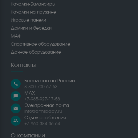
Качалки-Балансиры
Качалки на пружине
Игровые панели
Домики и беседки
МАФ
Спортивное оборудование
Дачное оборудование
Контакты
Бесплатно по России
call
8-800-700-67-53
MAX
chat_bubble
+7-965-927-17-58
Электронная почта
email
info@armsbaby.ru
Отдел снабжения
people
+7-960-384-36-64
О компании