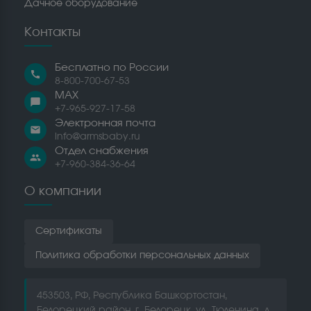
Дачное оборудование
Контакты
Бесплатно по России
call
8-800-700-67-53
MAX
chat_bubble
+7-965-927-17-58
Электронная почта
email
info@armsbaby.ru
Отдел снабжения
people
+7-960-384-36-64
О компании
Сертификаты
Политика обработки персональных данных
453503, РФ, Республика Башкортостан,
Белорецкий район, г. Белорецк, ул. Тюленина, д.