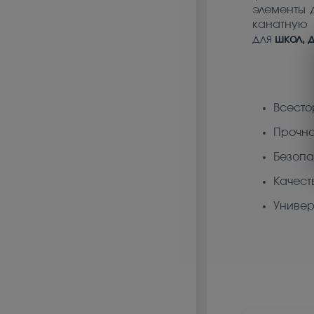
элементы 
канатную 
для
школ, 
Всесто
Прочна
Безопа
Качест
Универ