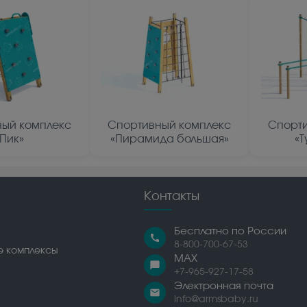
ый комплекс
Спортивный комплекс
Спорти
«Пик»
«Пирамида большая»
«
Контакты
Бесплатно по России
call
8-800-700-67-53
е комплексы
MAX
chat_bubble
+7-965-927-17-58
Электронная почта
email
info@armsbaby.ru