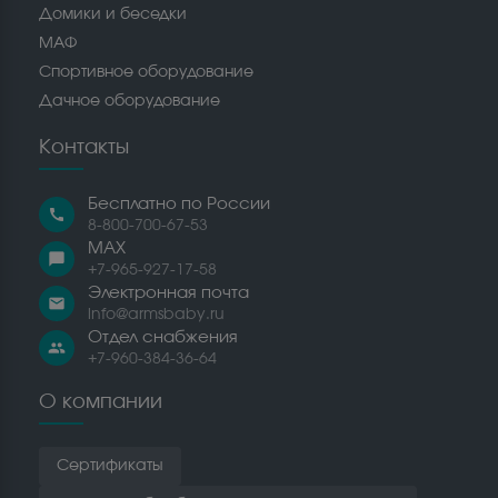
Домики и беседки
МАФ
Спортивное оборудование
Дачное оборудование
Контакты
Бесплатно по России
call
8-800-700-67-53
MAX
chat_bubble
+7-965-927-17-58
Электронная почта
email
info@armsbaby.ru
Отдел снабжения
people
+7-960-384-36-64
О компании
Сертификаты