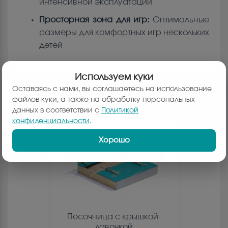
интенсивной эксплуатации
Просторная зона для игр:
Оптимальные
размеры для комфортных игр нескольких
детей
Используем куки
Оставаясь с нами, вы соглашаетесь на использование
ПОХОЖИЕ ТОВАРЫ:
файлов куки, а также на обработку персональных
данных в соответствии с
Политикой
конфиденциальности
.
Хорошо
Песочница с крышкой-
лавочкой