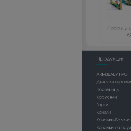
Песочниц
д
Продукция
ARMSBABY ПРО
Детские игровы
Песочницы
Карусели
Горки
Качели
Качалки-Балан
Качалки на пру