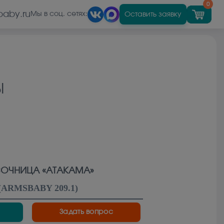
0
baby.ru
Оставить заявку
Мы в соц. сетях:
Ы
ОЧНИЦА «АТАКАМА»
(
ARMSBABY 209.1
)
Задать вопрос