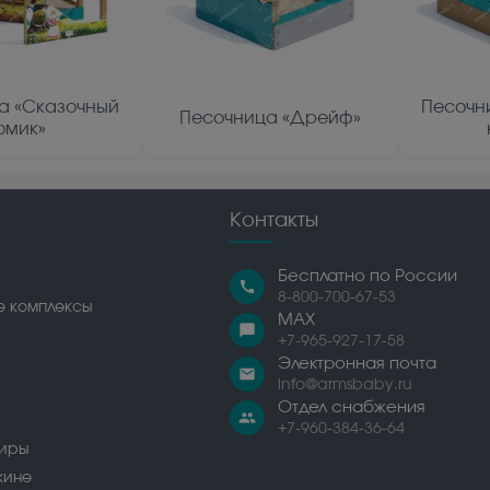
а «Сказочный
Песочн
Песочница «Дрейф»
омик»
Контакты
Бесплатно по России
call
8-800-700-67-53
е комплексы
MAX
chat_bubble
+7-965-927-17-58
Электронная почта
email
info@armsbaby.ru
Отдел снабжения
people
+7-960-384-36-64
сиры
жине