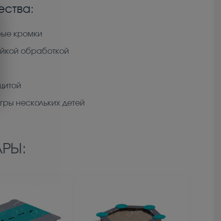
ства:
рые кромки
ойкой обработкой
щитой
гры нескольких детей
РЫ: