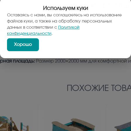
Ключевые преимуще
Используем куки
Оставаясь с нами, вы соглашаетесь на использование
сная конструкция:
Все углы скруглены, отсутствуют ост
файлов куки, а также на обработку персональных
данных в соответствии с
Политикой
венные материалы:
Натуральная древесина с влагост
конфиденциальности
.
ональность:
Удобные сидения по периметру бортиков
Хорошо
ечность:
Оцинкованный крепеж с антикоррозийной за
рная площадь:
Размер 2000×2000 мм для комфортной и
ПОХОЖИЕ ТОВА