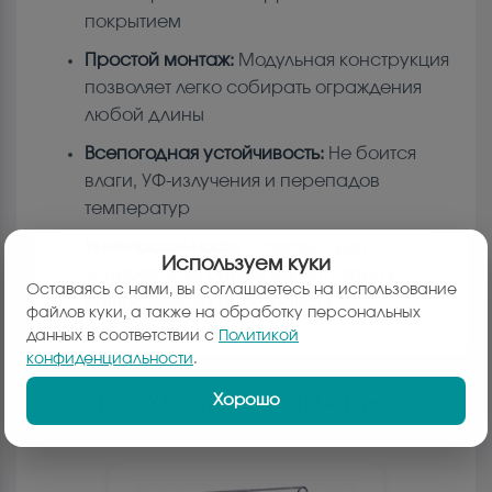
покрытием
Простой монтаж:
Модульная конструкция
позволяет легко собирать ограждения
любой длины
Всепогодная устойчивость:
Не боится
влаги, УФ-излучения и перепадов
температур
Универсальность:
Подходит для
Используем куки
зонирования садов, клумб, патио и
Оставаясь с нами, вы соглашаетесь на использование
общественных пространств
файлов куки, а также на обработку персональных
данных в соответствии с
Политикой
конфиденциальности
.
ПОХОЖИЕ ТОВАРЫ:
Хорошо