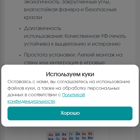
экологичность: Закругленные углы,
влагостойкая фанера и безопасные
краски
Долговечность
использования: Качественная УФ-печать
устойчива к выцветанию и истиранию
Простота установки: Легкий монтаж на
стену или интеграция в игровые
комплексы
Используем куки
Оставаясь с нами, вы соглашаетесь на использование
файлов куки, а также на обработку персональных
данных в соответствии с
Политикой
ПОХОЖИЕ ТОВАРЫ:
конфиденциальности
.
Хорошо