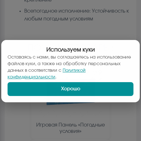
Всепогодное исполнение: Устойчивость к
любым погодным условиям
ПОХОЖИЕ ТОВАРЫ:
Используем куки
Оставаясь с нами, вы соглашаетесь на использование
файлов куки, а также на обработку персональных
данных в соответствии с
Политикой
конфиденциальности
.
Хорошо
Игровая Панель «Погодные
условия»