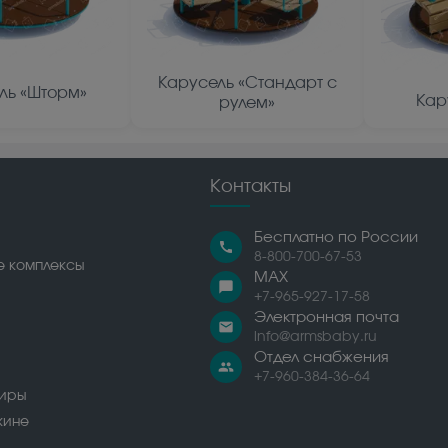
Карусель «Стандарт с
ль «Шторм»
Кар
рулем»
Контакты
Бесплатно по России
call
8-800-700-67-53
е комплексы
MAX
chat_bubble
+7-965-927-17-58
Электронная почта
email
info@armsbaby.ru
Отдел снабжения
people
+7-960-384-36-64
сиры
жине