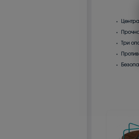
Центра
Прочна
Три оп
Против
Безопа