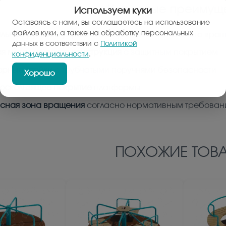
Ключевые преимуще
Используем куки
Оставаясь с нами, вы соглашаетесь на использование
файлов куки, а также на обработку персональных
льное рулевое управление
для самостоятельного вра
данных в соответствии с
Политикой
я металлическая конструкция
с защитным покрытием
конфиденциальности
.
орные стойки
с трубчатыми поручнями безопасности
Хорошо
оскользящее покрытие
платформы
сная зона вращения
согласно нормативным требован
ПОХОЖИЕ ТОВА