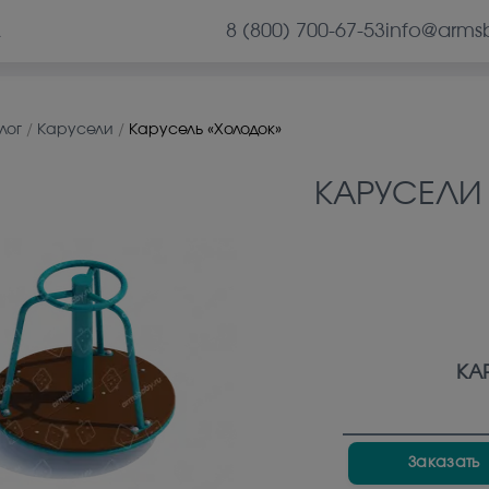
8 (800) 700-67-53
info@arms
А
лог
/
Карусели
/
Карусель «Холодок»
КАРУСЕЛИ
КА
Заказать