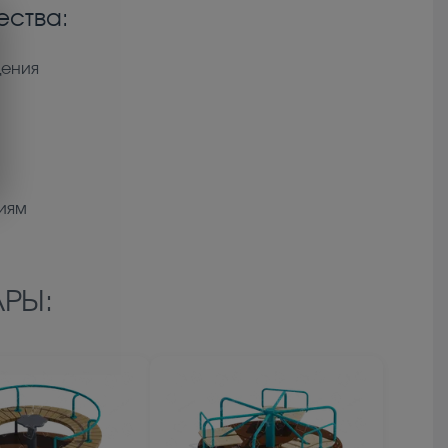
ства:
щения
иям
РЫ: