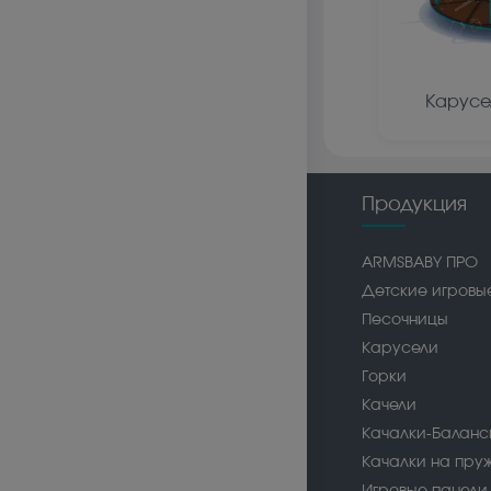
Карусе
Продукция
ARMSBABY ПРО
Детские игровы
Песочницы
Карусели
Горки
Качели
Качалки-Балан
Качалки на пру