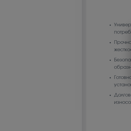
Универ
потреб
Прочна
жестко
Безопа
образн
Готовн
устано
Долгов
износо