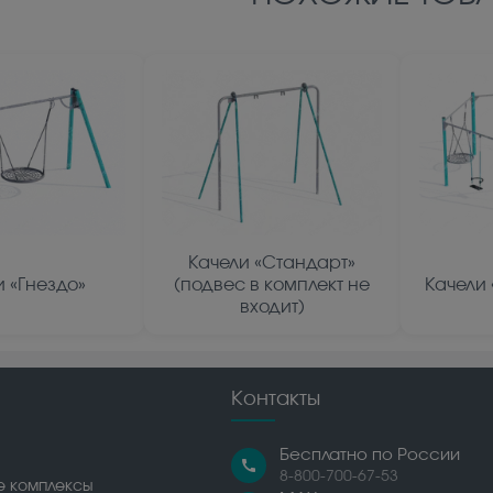
Качели «Стандарт»
и «Гнездо»
(подвес в комплект не
Качели
входит)
Контакты
Бесплатно по России
call
8-800-700-67-53
е комплексы