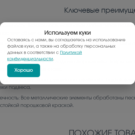
Ключевые преимуще
сальность: Возможность установки любых типов подвесов
Используем куки
ностями объекта.
Оставаясь с нами, вы соглашаетесь на использование
я конструкция: Усиленные опоры из трубы 48x3.5 мм и
файлов куки, а также на обработку персональных
сти.
данных в соответствии с
Политикой
конфиденциальности
.
сность и надежность: Гладкие сварные швы, закрытые з
ая форма боковых стоек.
Хорошо
ость к монтажу: Конструкция поставляется с подготовл
вки подвеса.
ечность: Все металлические элементы обработаны пес
стойкой порошковой краской.
ПОХОЖИЕ ТОВА