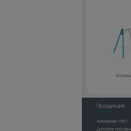
Качел
Продукция
ARMSBABY ПРО
Детские игровы