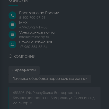
Контакты
Бесплатно по России
call
8-800-700-67-53
MAX
chat_bubble
+7-965-927-17-58
Электронная почта
email
info@armsbaby.ru
Отдел снабжения
people
+7-960-384-36-64
О компании
Сертификаты
Политика обработки персональных данных
453503, РФ, Республика Башкортостан,
Белорецкий район, г. Белорецк, ул. Тюленина, д.
22, литер М.