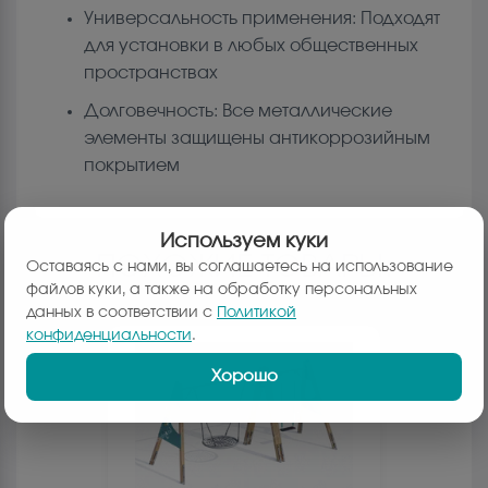
Универсальность применения: Подходят
для установки в любых общественных
пространствах
Долговечность: Все металлические
элементы защищены антикоррозийным
покрытием
Используем куки
ПОХОЖИЕ ТОВАРЫ:
Оставаясь с нами, вы соглашаетесь на использование
файлов куки, а также на обработку персональных
данных в соответствии с
Политикой
конфиденциальности
.
Хорошо