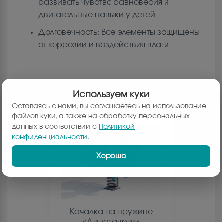
развивать чувство равновесия и
двигательные навыки у детей
Долговечность: Все элементы защищены
от коррозии и воздействия влаги
ПОХОЖИЕ ТОВАРЫ:
Используем куки
Оставаясь с нами, вы соглашаетесь на использование
файлов куки, а также на обработку персональных
данных в соответствии с
Политикой
конфиденциальности
.
Хорошо
Качалка на пружине
«Динозаврик»