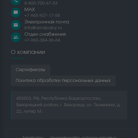
call
8-800-700-67-53
MAX
chat_bubble
+7-965-927-17-58
Электронная почта
email
info@armsbaby.ru
Отдел снабжения
people
+7-960-384-36-64
О компании
Сертификаты
Политика обработки персональных данных
453503, РФ, Республика Башкортостан,
Белорецкий район, г. Белорецк, ул. Тюленина, д.
22, литер М.