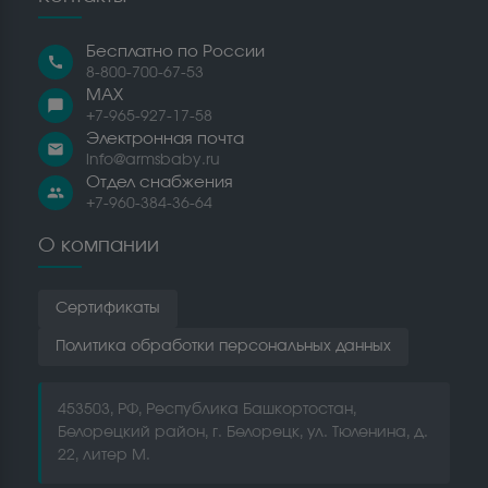
Бесплатно по России
call
8-800-700-67-53
MAX
chat_bubble
+7-965-927-17-58
Электронная почта
email
info@armsbaby.ru
Отдел снабжения
people
+7-960-384-36-64
О компании
Сертификаты
Политика обработки персональных данных
453503, РФ, Республика Башкортостан,
Белорецкий район, г. Белорецк, ул. Тюленина, д.
22, литер М.