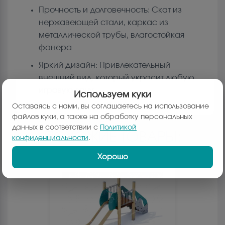
Прочность и долговечность: Скат из
нержавеющей стали, каркас из
металлической трубы, влагостойкая
фанера
Яркий дизайн: Привлекательный
внешний вид, который украсит любую
игровую зону
Используем куки
Оставаясь с нами, вы соглашаетесь на использование
файлов куки, а также на обработку персональных
данных в соответствии с
Политикой
ПОХОЖИЕ ТОВАРЫ:
конфиденциальности
.
Хорошо