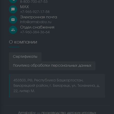
8-800-700-67-53
MAX
chat_bubble
+7-965-927-17-58
Электронная почта
email
info@armsbaby.ru
Отдел снабжения
people
+7-960-384-36-64
О компании
Сертификаты
Политика обработки персональных данных
453503, РФ, Республика Башкортостан,
Белорецкий район, г. Белорецк, ул. Тюленина, д.
22, литер М.
Armsbaby — производство детских игровых