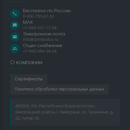
Бесплатно по России
call
8-800-700-67-53
MAX
chat_bubble
+7-965-927-17-58
Электронная почта
email
info@armsbaby.ru
Отдел снабжения
people
+7-960-384-36-64
О компании
Сертификаты
Политика обработки персональных данных
453503, РФ, Республика Башкортостан,
Белорецкий район, г. Белорецк, ул. Тюленина, д.
22, литер М.