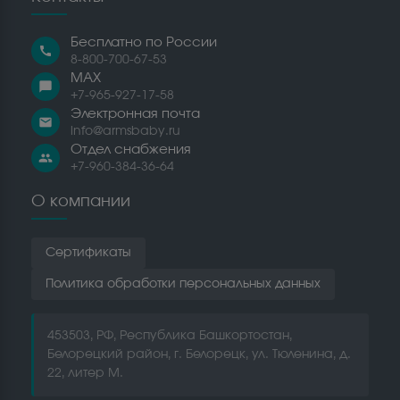
Бесплатно по России
call
8-800-700-67-53
MAX
chat_bubble
+7-965-927-17-58
Электронная почта
email
info@armsbaby.ru
Отдел снабжения
people
+7-960-384-36-64
О компании
Сертификаты
Политика обработки персональных данных
453503, РФ, Республика Башкортостан,
Белорецкий район, г. Белорецк, ул. Тюленина, д.
22, литер М.