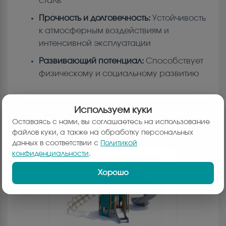
сталь
Прочность и долговечность:
Устойчивость
к атмосферным воздействиям и
интенсивной эксплуатации
Развивающий потенциал:
Способствует
физическому и социальному развитию
Используем куки
ПОХОЖИЕ ТОВАРЫ:
Оставаясь с нами, вы соглашаетесь на использование
файлов куки, а также на обработку персональных
данных в соответствии с
Политикой
конфиденциальности
.
Хорошо