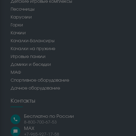
Детские игровые комплексы
Песочницы
Карусели
Горки
Качели
Качалки-Балансиры
Качалки на пружине
Игровые панели
Домики и беседки
МАФ
Спортивное оборудование
Дачное оборудование
Контакты
Бесплатно по России
call
8-800-700-67-53
MAX
chat_bubble
+7-965-927-17-58