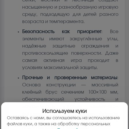
насыщенную и разнообразную игровую
среду, подходящую для детей разного
возраста и темперамента.
Безопасность как приоритет
: Все
элементы имеют закруглённые углы,
надёжные защитные ограждения и
противоскользящие поверхности. Даже
самая активная игра проходит в
условиях максимальной защиты.
Прочные и проверенные материалы
:
Основа конструкции — массивный
клеёный брус сечением 100×100 мм,
обеспечивающий устойчивость и
долговечность; игровые поверхности
Используем куки
выполнены из влагостойкой фанеры
Оставаясь с нами, вы соглашаетесь на использование
толщиной 21 мм, устойчивой к
файлов куки, а также на обработку персональных
атмосферным воздействиям.