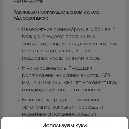
деятельность.
Ключевые преимущества комплекса
«Деревенька»:
Невероятное разнообразие: 6 башен, 2
горки, скалодром, песочница с
домиками, спортивный уголок (шведская
стенка, кольца, канат, турник),
подвесные мосты, тоннели и лазы.
Многоуровневость: Площадки
расположены на разных высотах (650
мм, 1250 мм, 1950 мм), что усложняет игру
и подходит для разного возраста.
Безопасная среда: Продуманная
эргономика, закрытые переходы и
надежные ограждения создают
безопасное пространство для самых
Используем куки
активных игр.