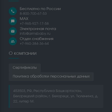
Бесплатно по России
call
8-800-700-67-53
MAX
chat_bubble
+7-965-927-17-58
Электронная почта
email
info@armsbaby.ru
Отдел снабжения
people
+7-960-384-36-64
О компании
Сертификаты
Политика обработки персональных данных
453503, РФ, Республика Башкортостан,
Белорецкий район, г. Белорецк, ул. Тюленина, д.
22, литер М.