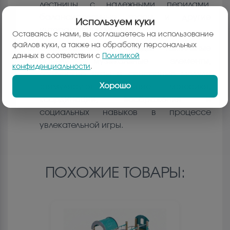
лестницы с надежными перилами,
балансировочные тропы и другие
Используем куки
интерактивные модули
Оставаясь с нами, вы соглашаетесь на использование
файлов куки, а также на обработку персональных
Образовательная среда: Тактильные
данных в соответствии с
Политикой
панели, музыкальные элементы,
конфиденциальности
.
логические игры и сенсорные модули
Хорошо
стимулируют развитие моторики,
координации, воображения и
социальных навыков в процессе
увлекательной игры.
ПОХОЖИЕ ТОВАРЫ: