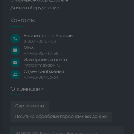
Спортивное оборудование
Дачное оборудование
Контакты
Бесплатно по России
call
8-800-700-67-53
MAX
chat_bubble
+7-965-927-17-58
Электронная почта
email
info@armsbaby.ru
Отдел снабжения
people
+7-960-384-36-64
О компании
Сертификаты
Политика обработки персональных данных
453503, РФ, Республика Башкортостан,